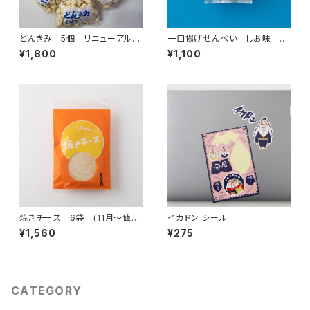
どんきみ 5個 リニューアル
一口揚げせんべい しお味 5
(容量 価格変更)
0g 5個
¥1,800
¥1,100
焼きチーズ 6袋 (11月～値上
イカドン シール
げ)
¥1,560
¥275
CATEGORY