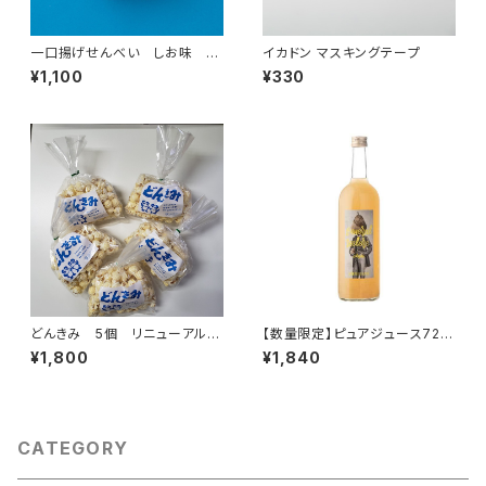
一口揚げせんべい しお味 5
イカドン マスキングテープ
0g 5個
¥1,100
¥330
どんきみ 5個 リニューアル
【数量限定】ピュアジュース720
(容量 価格変更)
ml (2025年製造分入荷しまし
¥1,800
¥1,840
た)
CATEGORY