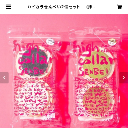
ハイカラせんべい2個セット (抹茶＆
珈琲、胡麻＆生姜 各1個) | 坂下商店