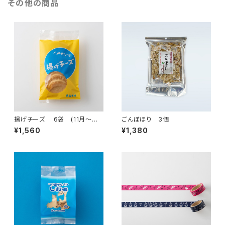
その他の商品
揚げチーズ 6袋 (11月～値
ごんぼほり 3個
上げ)
¥1,560
¥1,380