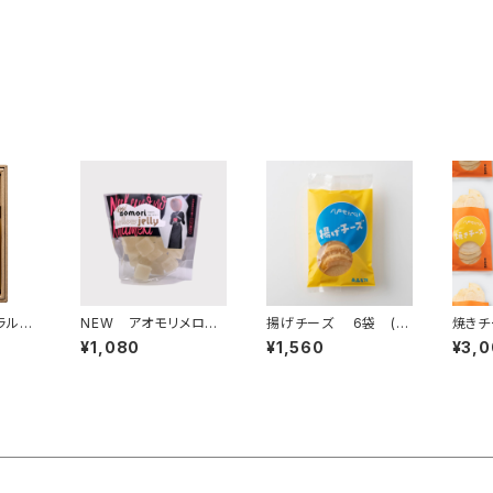
ラルレ
NEW アオモリメロー
揚げチーズ 6袋 (11
焼きチ
ュアジ
ゼリーなかののきらめ
月～値上げ)
ット(
¥1,080
¥1,560
¥3,
(202
きロゼ 3個
まし