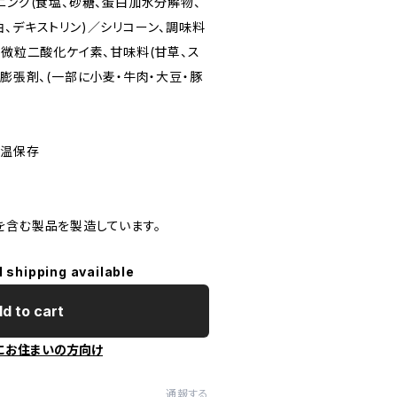
ニング(食塩、砂糖、蛋白加水分解物、
、デキストリン)／シリコーン、調味料
、微粒二酸化ケイ素、甘味料(甘草、ス
、膨張剤、(一部に小麦・牛肉・大豆・豚
常温保存
を含む製品を製造しています。
l shipping available
d to cart
にお住まいの方向け
通報する