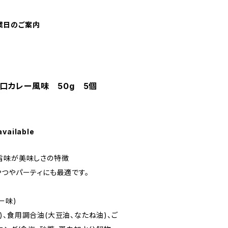
業日のご案内
口カレー風味 50g 5個
available
旨味が美味しさの特徴
やつやパーティにも最適です。
ー味)
、食用調合油(大豆油、なたね油)、ご