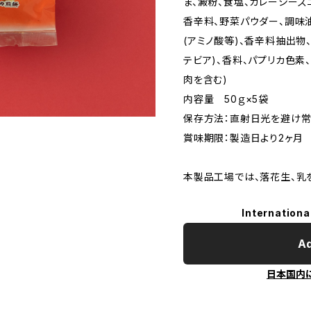
ま、澱粉、食塩、カレーシーズ
香辛料、野菜パウダー、調味油
(アミノ酸等)、香辛料抽出物
テビア)、香料、パプリカ色素
肉を含む)
内容量 50ｇ×5袋
保存方法：直射日光を避け
賞味期限：製造日より2ヶ月
本製品工場では、落花生、乳
Internationa
Ad
日本国内