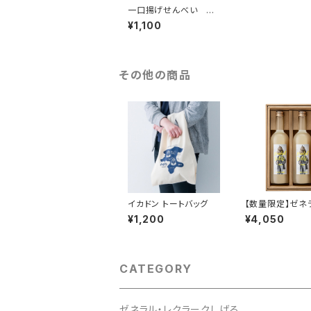
一口揚げせんべい 大
辛口カレー風味 50g
¥1,100
5個
その他の商品
イカドン トートバッグ
【数量限定】ゼネ
クラークしげるピ
¥1,200
¥4,050
ーュース2本セット
5年製造分入荷し
た)
CATEGORY
ゼネラル・レクラークしげる